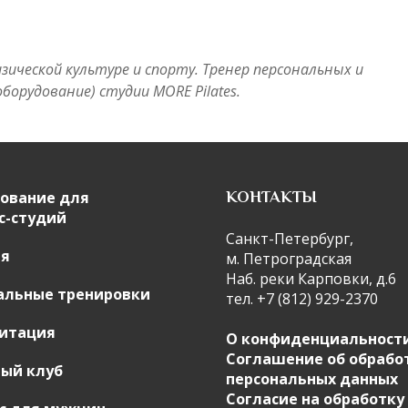
зической культуре и спорту. Тренер персональных и
борудование) студии MORE Pilates.
ование для
КОНТАКТЫ
с-студий
Санкт-Петербург,
ия
м. Петроградская
Наб. реки Карповки, д.6
альные тренировки
тел. +7 (812) 929-2370
итация
О конфиденциальност
Соглашение об обрабо
ый клуб
персональных данных
Согласие на обработку