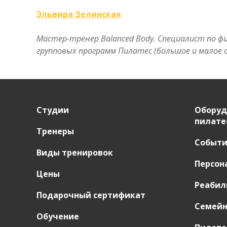
Эльвира Зелинская
Мастер-тренер Balanced Body. Специалист по фи
групповых программ Пилатес (большое и малое о
Студии
Оборуд
пилате
Тренеры
Событ
Виды тренировок
Персон
Цены
Реабил
Подарочный сертификат
Семейн
Обучение