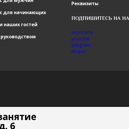
с для мужчин
Реквизиты
с для начинающих
ПОДПИШИТЕСЬ НА Н
и наших гостей
vkontakte
с руководством
youtube
telegram
disqus
.
занятие
д. 6