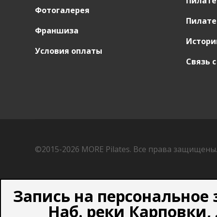
Пилате
Фотогалерея
Пилате
Франшиза
Истори
Условия оплаты
Связь 
©2015-2026
MORE Pilates.
Все права защищены
Запись на персональное 
Наб. реки Карповки, 