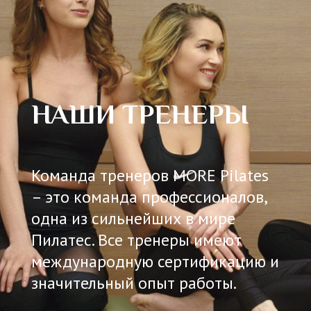
НАШИ ТРЕНЕРЫ
Команда тренеров MORE Pilates
– это команда профессионалов,
одна из сильнейших в мире
Пилатес. Все тренеры имеют
международную сертификацию и
значительный опыт работы.